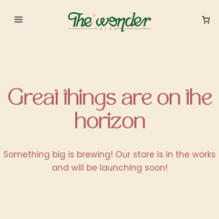
Saltar
Saltar
al
al
contenido
contenido
Great things are on the
horizon
Something big is brewing! Our store is in the works
and will be launching soon!