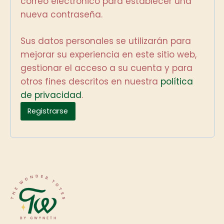
correo electrónico para establecer una
nueva contraseña.
g
a
Sus datos personales se utilizarán para
t
mejorar su experiencia en este sitio web,
gestionar el acceso a su cuenta y para
o
otros fines descritos en nuestra
política
r
de privacidad
.
i
Registrarse
o