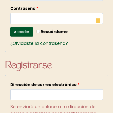
l
O
Contraseña
*
i
b
g
l
a
Recuérdame
Acceder
i
t
¿Olvidaste la contraseña?
g
o
a
r
t
Registrarse
i
o
o
r
O
Dirección de correo electrónico
*
i
b
o
l
Se enviará un enlace a tu dirección de
i