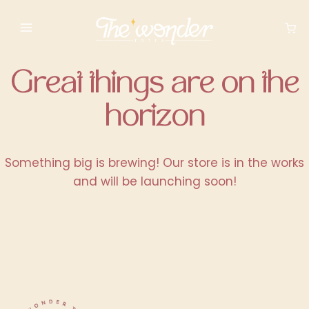
Saltar
Saltar
al
al
contenido
contenido
Great things are on the
horizon
Something big is brewing! Our store is in the works
and will be launching soon!